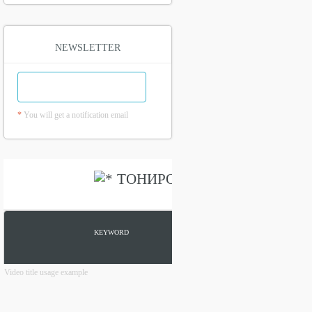
NEWSLETTER
*
You will get a notification email
Video title usage example