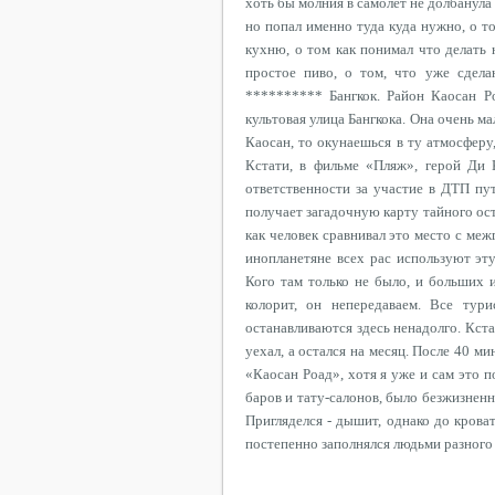
хоть бы молния в самолет не долбанула 
но попал именно туда куда нужно, о т
кухню, о том как понимал что делать 
простое пиво, о том, что уже сдела
********** Бангкок. Район Каосан Р
культовая улица Бангкока. Она очень ма
Каосан, то окунаешься в ту атмосферу
Кстати, в фильме «Пляж», герой Ди 
ответственности за участие в ДТП пу
получает загадочную карту тайного ос
как человек сравнивал это место с ме
инопланетяне всех рас используют эт
Кого там только не было, и больших 
колорит, он непередаваем. Все тури
останавливаются здесь ненадолго. Кста
уехал, а остался на месяц. После 40 м
«Каосан Роад», хотя я уже и сам это п
баров и тату-салонов, было безжизненн
Пригляделся - дышит, однако до кроват
постепенно заполнялся людьми разного 