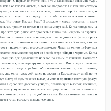
нахрен». О первых впечатлениях, о том, как я поехал совсем не туда ,
ом как я обзавелся жильем, о том как попробовал и заценил местную
нужно, а что совсем необязательно, о том как порой спасает людей
но, а что еще только предстоит и обо всем остальном - ниже...
оад. Что такое Каосан Роад? Возможно - самая известная и даже
ленькая, прошел от начала и до конца минут за 5. Когда попадаешь на
, про которую ранее мог прочесть в книгах или увидеть на экранах.
Каприо в начале своего накладывает на водителя и фирму бремя
тешествия останавливается именно в гостинице на Каосане, там же
трова и находит труп в соседнем номере. Читал на одном из форумов
жгалактическим космопортом из блокбастера «Люди в черном». Когда
у станцию для дальнейших полетов по своим галактикам. Помните?
и маленьких, и четырехруких и трехголовых. Вот и здесь такой же
сты хотят видеть район собственными глазами и, как правило,
ти, еще один чувак собирался провести на Каосане пару дней, но не
инут быстрой езды таксист высадил меня и произнес заветную фразу:
онял. Первое что довелось увидеть, помимо кучи вывесок, гостиниц,
ое тело уснувшего прямо на лавочке здоровенного парня в наколках.
и в номере он в это утро дойти не смог. Каосан оживал на глазах и
цвета кожи, возраста и внешнего вида.