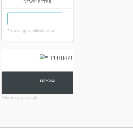
NEWSLETTER
*
You will get a notification email
Video title usage example