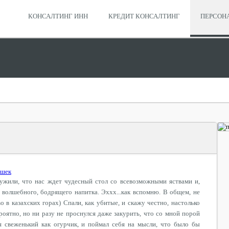
КОНСАЛТИНГ ИНН
КРЕДИТ КОНСАЛТИНГ
ПЕРСОН
ашек
ужили, что нас ждет чудесный стол со всевозможными яствами и,
 волшебного, бодрящего напитка. Эххх...как вспомню. В общем, не
о в казахских горах) Спали, как убитые, и скажу честно, настолько
ероятно, но ни разу не проснулся даже закурить, что со мной порой
ся свеженький как огурчик, и поймал себя на мысли, что было бы