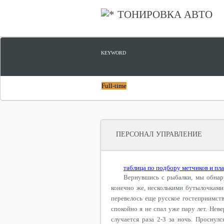
ТОНИРОВКА АВТО
KEYWORD
Full-time
ПЕРСОНАЛ УПРАВЛЕНИЕ
таблица по подбору метчиков и пл
Вернувшись с рыбалки, мы обнар
конечно же, несколькими бутылочками
перевелось еще русское гостеприимств
спокойно я не спал уже пару лет. Нев
случается раза 2-3 за ночь. Проснул