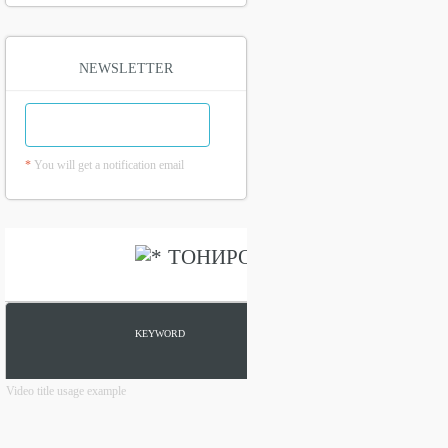
NEWSLETTER
*
You will get a notification email
Video title usage example