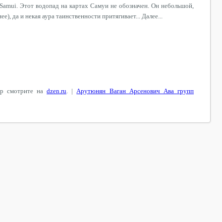
h Samui. Этот водопад на картах Самуи не обозначен. Он небольшой,
е), да и некая аура таинственности притягивает... Далее...
пр смотрите на
dzen.ru
. |
Арутюнян Ваган Арсенович Ава групп